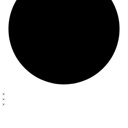
×
×
×